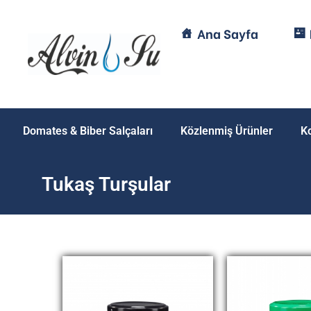
Ana Sayfa
Domates & Biber Salçaları
Közlenmiş Ürünler
K
Tukaş Turşular